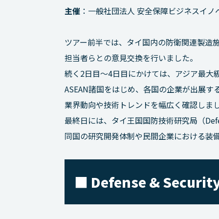
主催
：一般社団法人 安全保障ビジネスイノベ
ツアー前半では、タイ国内の防衛関連製造
担当者らとの意見交換を行いました。
続く2日目～4日目にかけては、アジア最大級の防衛展
ASEAN諸国をはじめ、各国の企業が出展
業界動向や技術トレンドを幅広く確認しま
最終日には、タイ王国国防技術研究局（Defense 
同国の研究開発体制や民間企業における装
■ Defense & Securit